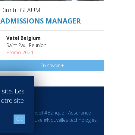
Dimitri GLAUME
ADMISSIONS MANAGER
Vatel Belgium
Saint Paul Reunion
Promo 2024
En savoir +
 site. Les
otre site
 - Coaching - Conseil
#Banque - Assurance
OK
er
#Industrie
#Luxe
#Nouvelles technologies