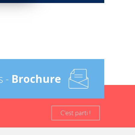
s -
Brochure
C'est parti !