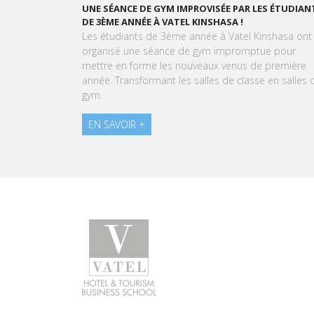
GRAND ORAL : TRANSFORMONS LE STRESS EN SUCC
GOURMAND !
À l'approche du Grand Oral, les étudiants de Vatel
Kinshasa sont invités à transformer le stress en un
expérience aussi délicieuse qu'une création
pâtissière.
EN SAVOIR +
Programmes
Carri