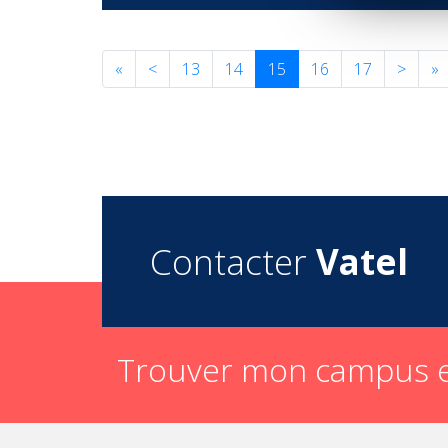
«
<
13
14
15
16
17
>
»
Contacter
Vatel
Trouver mon campus e