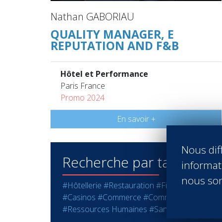
Nathan GABORIAU
QUALITY MANAGER, E
REPUTATION AND F&B
Hôtel et Performance
Paris France
Promo 2024
En savoir +
Nous diff
Recherche par tags
informati
nous son
#Hôtellerie
#Restauration
#Finance - Gestio
#Casinos
#Commerce
#Communication
#Éco
#Ressources Humaines
#Santé
#Services
#S